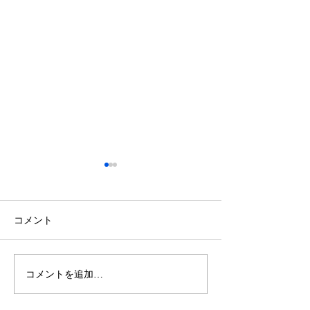
鈴木もぐらが痩せた！3ヶ
月で38キロ減のダイエッ
ト方法とは？
空気階段・鈴木もぐらさん
コメント
（38）が、わずか3ヶ月で体
重123キロから85キロへ、マ
イナス38キロのダイエットに
コメントを追加…
ダイエットで最
成功したと話題になっていま
な方法は「続け
す。 その劇的な変化にオード
法」