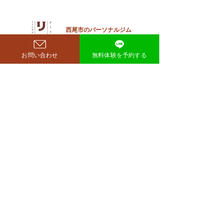
リー・若林正恭さんも驚きを
見せており、SNSでも大きく
注目を集めています。 鈴木も
西尾市のパーソナルジム
​リット
ぐらが痩せたのはいつ？きっ
richer fitness
かけは何？ もぐらさんがダイ
お問い合わせ
無料体験を予約する
エット成功を明かしたのは、
2026年4月6日深夜放送の
TBSラジオ「空気階段の踊り
場」。 リスナーの
完全予約制→