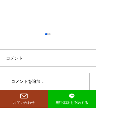
鈴木もぐらが痩せた！3ヶ
月で38キロ減のダイエッ
ト方法とは？
空気階段・鈴木もぐらさん
コメント
（38）が、わずか3ヶ月で体
重123キロから85キロへ、マ
イナス38キロのダイエットに
コメントを追加…
ダイエットで最
成功したと話題になっていま
な方法は「続け
す。 その劇的な変化にオード
法」
リー・若林正恭さんも驚きを
お問い合わせ
無料体験を予約する
見せており、SNSでも大きく
注目を集めています。 鈴木も
西尾市のパーソナルジム
​リット
ぐらが痩せたのはいつ？きっ
richer fitness
かけは何？ もぐらさんがダイ