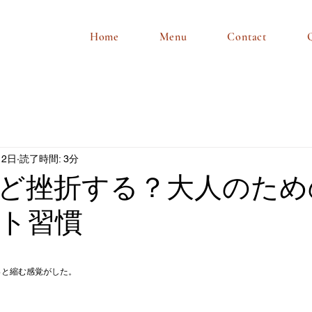
Home
Menu
Contact
月2日
読了時間: 3分
ど挫折する？大人のため
ト習慣
。
っと縮む感覚がした。