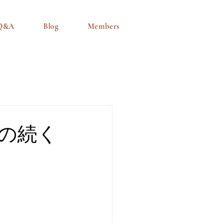
Q&A
Blog
Members
の続く