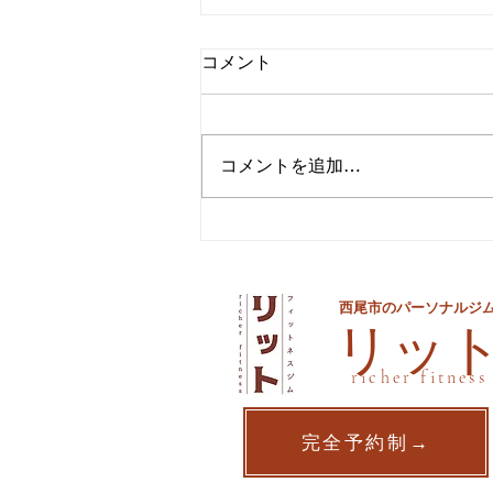
コメント
コメントを追加…
夏までに痩せるための最後の
手段
西尾市のパーソナルジ
​リッ
richer fitness
完全予約制→