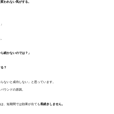
生変われない気がする。
？」
た。
から続かないのでは？」
する？
張らないと成功しない」と思っています。
リバウンドの原因。
動は、短期間では効果が出ても
長続きしません。