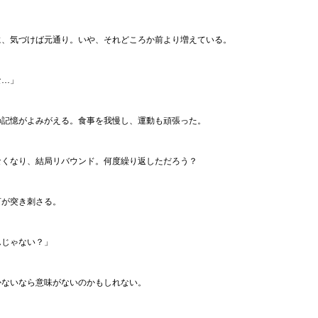
に、気づけば元通り。いや、それどころか前より増えている。
な…」
の記憶がよみがえる。食事を我慢し、運動も頑張った。
なくなり、結局リバウンド。何度繰り返しただろう？
言が突き刺さる。
んじゃない？」
かないなら意味がないのかもしれない。